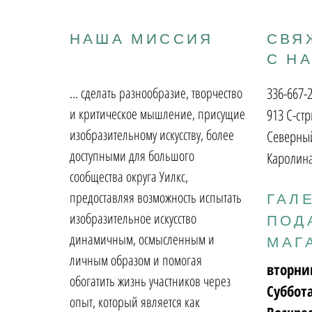
НАША МИССИЯ
СВЯ
С Н
... сделать разнообразие, творчество
336-667-
и критическое мышление, присущие
913 С-стр
изобразительному искусству, более
Северный
доступными для большого
Каролина
сообщества округа Уилкс,
предоставляя возможность испытать
ГАЛ
изобразительное искусство
ПОД
динамичным, осмысленным и
МАГ
личным образом и помогая
вторни
обогатить жизнь участников через
Суббот
опыт, который является как