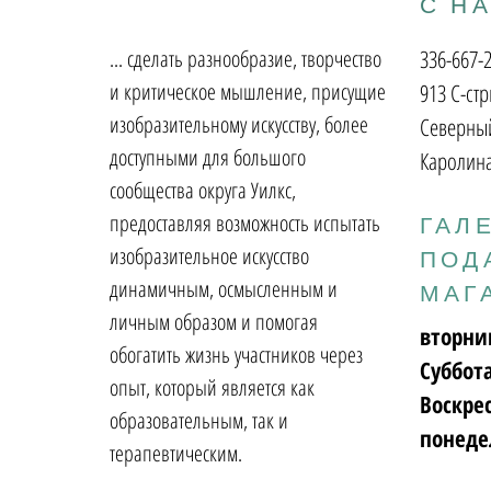
С Н
... сделать разнообразие, творчество
336-667-
и критическое мышление, присущие
913 С-стр
изобразительному искусству, более
Северный
доступными для большого
Каролина
сообщества округа Уилкс,
предоставляя возможность испытать
ГАЛ
изобразительное искусство
ПОД
динамичным, осмысленным и
МАГ
личным образом и помогая
вторни
обогатить жизнь участников через
Суббот
опыт, который является как
Воскре
образовательным, так и
понеде
терапевтическим.