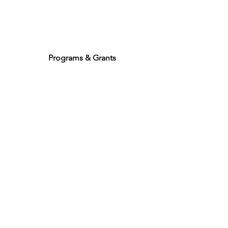
Programs & Grants
некоммерческая
галерея Уилксб