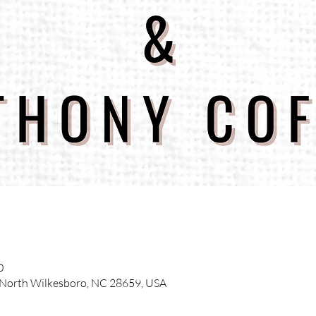
0
, North Wilkesboro, NC 28659, USA