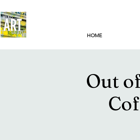
HOME
Out o
Cof