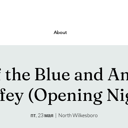
About
f the Blue and A
fey (Opening Ni
пт, 23 мая
  |  
North Wilkesboro