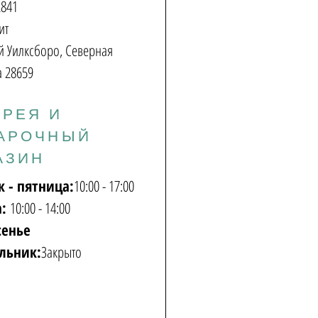
2841
ит
 Уилксборо, Северная
 28659
ЕРЕЯ И
АРОЧНЫЙ
АЗИН
к - пятница:
10:00 - 17:00
а:
10:00 - 14:00
сенье
льник:
Закрыто