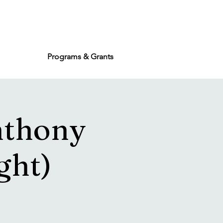
Programs & Grants
nthony
ght)