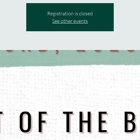
Registration is closed
See other events