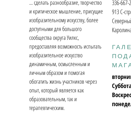
... сделать разнообразие, творчество
336-667-
и критическое мышление, присущие
913 С-стр
изобразительному искусству, более
Северный
доступными для большого
Каролина
сообщества округа Уилкс,
предоставляя возможность испытать
ГАЛ
изобразительное искусство
ПОД
динамичным, осмысленным и
МАГ
личным образом и помогая
вторни
обогатить жизнь участников через
Суббот
опыт, который является как
Воскре
образовательным, так и
понеде
терапевтическим.