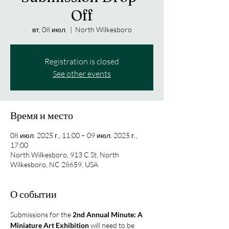
Off
вт, 08 июл.
  |  
North Wilkesboro
Registration is closed
See other events
Время и место
08 июл. 2025 г., 11:00 – 09 июл. 2025 г.,
17:00
North Wilkesboro, 913 C St, North
Wilkesboro, NC 28659, USA
О событии
Submissions for the 
2nd Annual Minute: A 
Miniature Art Exhibition
 will need to be 