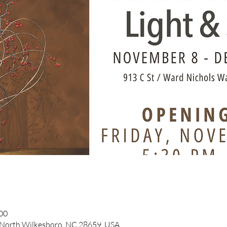
:00
, North Wilkesboro, NC 28659, USA