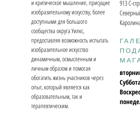
и критическое мышление, присущие
913 С-стр
изобразительному искусству, более
Северный
доступными для большого
Каролина
сообщества округа Уилкс,
предоставляя возможность испытать
ГАЛ
изобразительное искусство
ПОД
динамичным, осмысленным и
МАГ
личным образом и помогая
вторни
обогатить жизнь участников через
Суббот
опыт, который является как
Воскре
образовательным, так и
понеде
терапевтическим.