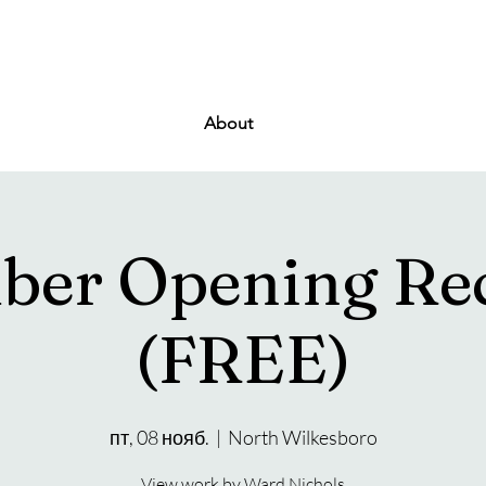
About
er Opening Re
(FREE)
пт, 08 нояб.
  |  
North Wilkesboro
View work by Ward Nichols