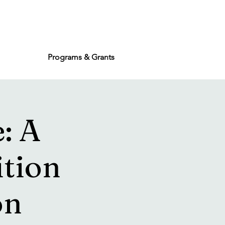
Programs & Grants
: A
ition
on