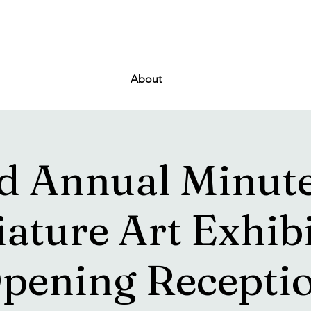
About
d Annual Minute
ature Art Exhib
pening Recepti