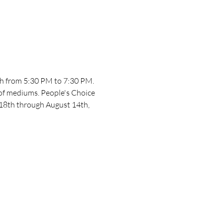
th from 5:30 PM to 7:30 PM. 
e of mediums. People's Choice 
y 18th through August 14th, 