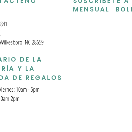
TÁCTENO
SUSCRÍBETE A
MENSUAL BOL
2841
C
 Wilkesboro, NC 28659
RIO DE LA
RÍA Y LA
NDA DE REGALOS
Viernes: 10am - 5pm
 10am-2pm