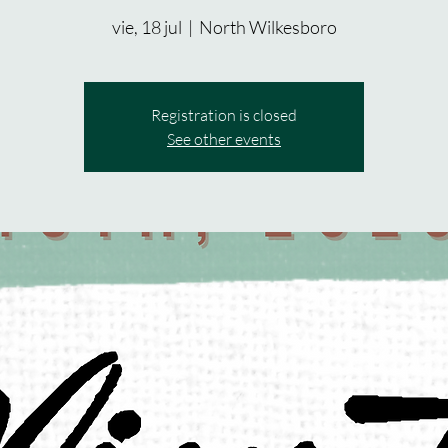
vie, 18 jul
  |  
North Wilkesboro
Registration is closed
See other events