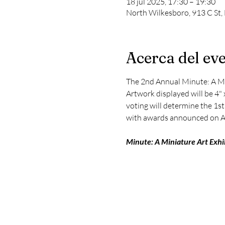
18 jul 2025, 17:30 – 19:30
North Wilkesboro, 913 C St
Acerca del ev
The 2nd Annual Minute: A Min
Artwork displayed will be 4" 
voting will determine the 1st
with awards announced on A
Minute: A Miniature Art Exhib