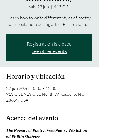
sáb, 27 jun
  |  
913 C St
Learn how to write different styles of poetry
with poet and teaching artist, Phillip Shabazz.
Registration is closed
See other events
Horario y ubicación
27 jun 2026, 10:30 – 12:30
913 C St, 913 C St, North Wilkesboro, NC
28659, USA
Acerca del evento
The Powers of Poetry: Free Poetry Workshop 
w/ Phillip Shabazz