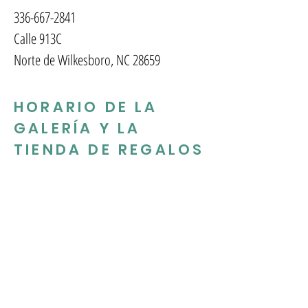
336-667-2841
Calle 913C
Norte de Wilkesboro, NC 28659
HORARIO DE LA
GALERÍA Y LA
TIENDA DE REGALOS
Martes - Viernes: 10am - 5pm
Sábado: 10am-2pm
SUSCRÍBETE A NUESTRO
MENSUAL BOLETIN
INFORMATIVO