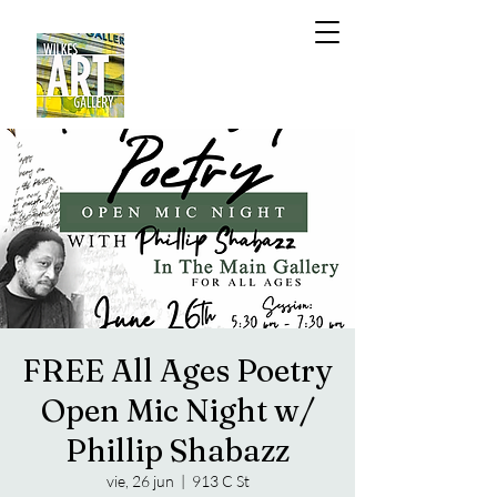
FREE All Ages Poetry
Open Mic Night w/
Phillip Shabazz
vie, 26 jun
  |  
913 C St